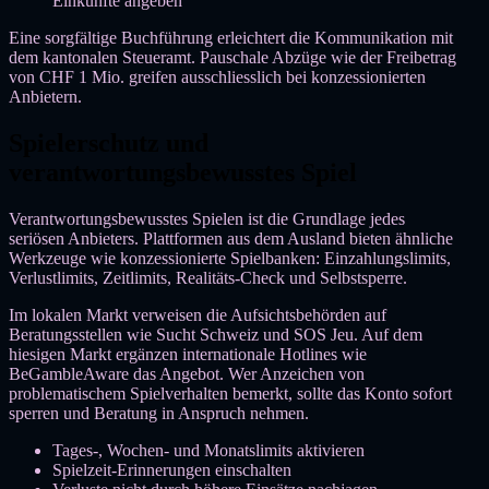
Einkünfte angeben
Eine sorgfältige Buchführung erleichtert die Kommunikation mit
dem kantonalen Steueramt. Pauschale Abzüge wie der Freibetrag
von CHF 1 Mio. greifen ausschliesslich bei konzessionierten
Anbietern.
Spielerschutz und
verantwortungsbewusstes Spiel
Verantwortungsbewusstes Spielen ist die Grundlage jedes
seriösen Anbieters. Plattformen aus dem Ausland bieten ähnliche
Werkzeuge wie konzessionierte Spielbanken: Einzahlungslimits,
Verlustlimits, Zeitlimits, Realitäts-Check und Selbstsperre.
Im lokalen Markt verweisen die Aufsichtsbehörden auf
Beratungsstellen wie Sucht Schweiz und SOS Jeu. Auf dem
hiesigen Markt ergänzen internationale Hotlines wie
BeGambleAware das Angebot. Wer Anzeichen von
problematischem Spielverhalten bemerkt, sollte das Konto sofort
sperren und Beratung in Anspruch nehmen.
Tages-, Wochen- und Monatslimits aktivieren
Spielzeit-Erinnerungen einschalten