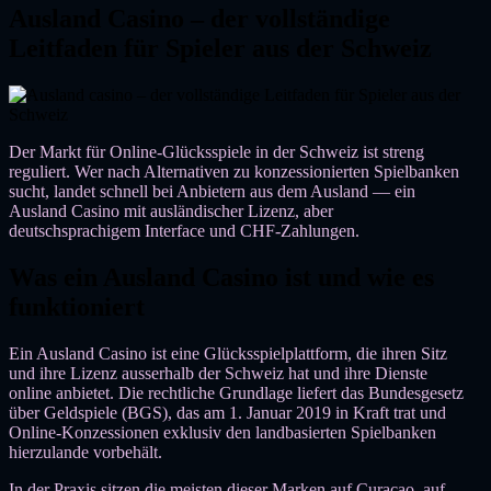
Ausland Casino – der vollständige
Leitfaden für Spieler aus der Schweiz
Der Markt für Online-Glücksspiele in der Schweiz ist streng
reguliert. Wer nach Alternativen zu konzessionierten Spielbanken
sucht, landet schnell bei Anbietern aus dem Ausland — ein
Ausland Casino mit ausländischer Lizenz, aber
deutschsprachigem Interface und CHF-Zahlungen.
Was ein Ausland Casino ist und wie es
funktioniert
Ein Ausland Casino ist eine Glücksspielplattform, die ihren Sitz
und ihre Lizenz ausserhalb der Schweiz hat und ihre Dienste
online anbietet. Die rechtliche Grundlage liefert das Bundesgesetz
über Geldspiele (BGS), das am 1. Januar 2019 in Kraft trat und
Online-Konzessionen exklusiv den landbasierten Spielbanken
hierzulande vorbehält.
In der Praxis sitzen die meisten dieser Marken auf Curaçao, auf