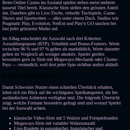
Beim Online Casino im Ausland spielen stehen meist mehrere
tausend Titel bereit. Klassische Slots stellen den grössten Anteil
dar. Daneben gibt es Live-Tische, virtuelle Tischspiele, Game-
Shows und Sportwetten — alles unter einem Dach. Studios wie
Pragmatic Play, Evolution, NetEnt und Play'n GO tauchen bei
fast jeder grösseren Marke auf.
Im Alltag entscheidet die Auswahl nach drei Kriterien:
Auszahlungsquote (RTP), Volatilität und Bonus-Features. Werte
zwischen 96 % und 97 % gelten als marktüblich, Werte darunter
gelten im Vergleich als weniger attraktiv. Spieler greifen
besonders gern zu Slots mit Megaways-Mechanik oder Cluster-
Pays — vermutlich, weil dort jeder Spin sichtbar anders abläuft.
Beliebte Spielkategorien
Damit Schweizer Nutzer einen schnellen Überblick erhalten,
lohnt sich ein Blick auf die wichtigsten Spielkategorien, die bei
ausländischen Anbietern verfügbar sind. Die folgende Übersicht
zeigt, welche Formate besonders gefragt sind und worauf Spieler
bei der Auswahl achten.
klassische Video-Slots mit 5 Walzen und Freispielrunden
Megaways-Slots mit variabler Walzenanzahl
Live-Roulette in europäischer, französischer und