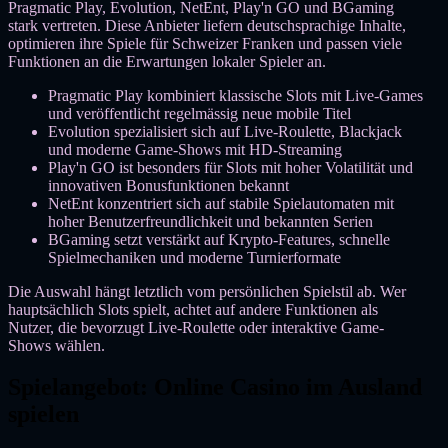
Pragmatic Play, Evolution, NetEnt, Play'n GO und BGaming
stark vertreten. Diese Anbieter liefern deutschsprachige Inhalte,
optimieren ihre Spiele für Schweizer Franken und passen viele
Funktionen an die Erwartungen lokaler Spieler an.
Pragmatic Play kombiniert klassische Slots mit Live-Games
und veröffentlicht regelmässig neue mobile Titel
Evolution spezialisiert sich auf Live-Roulette, Blackjack
und moderne Game-Shows mit HD-Streaming
Play'n GO ist besonders für Slots mit hoher Volatilität und
innovativen Bonusfunktionen bekannt
NetEnt konzentriert sich auf stabile Spielautomaten mit
hoher Benutzerfreundlichkeit und bekannten Serien
BGaming setzt verstärkt auf Krypto-Features, schnelle
Spielmechaniken und moderne Turnierformate
Die Auswahl hängt letztlich vom persönlichen Spielstil ab. Wer
hauptsächlich Slots spielt, achtet auf andere Funktionen als
Nutzer, die bevorzugt Live-Roulette oder interaktive Game-
Shows wählen.
Spielangebot: Online Casino im Ausland
spielen