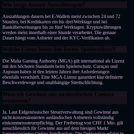
Wie lange dauern Auszahlungen?
Auszahlungen dauern bei E-Wallets meist zwischen 24 und 72
Stunden, bei Kreditkarten ein bis drei Werktage und bei
Banküberweisungen bis zu fünf Werktagen. Kryptowährungen
werden meist innerhalb einer Stunde verarbeitet. Die genaue
Dauer hängt vom Anbieter und der KYC-Verifikation ab.
Welche Lizenz bietet den besten Spielerschutz?
Die Malta Gaming Authority (MGA) gilt international als Lizenz
mit den höchsten Standards beim Spielerschutz. Curaçao und
Anjouan haben in den letzten Jahren ihre Anforderungen
ebenfalls verschärft. Eine MGA-Lizenz garantiert klar definierte
Beschwerdewege und unabhängige Streitschlichtung.
Muss ich Gewinne aus ausländischen Casinos
versteuern?
Ja. Laut Eidgenössischer Steuerverwaltung sind Gewinne aus
nicht-konzessionierten ausländischen Anbietern vollständig
einkommenssteuerpflichtig. Der Freibetrag von CHF 1 Mio. gilt
ausschliesslich für Gewinne aus auf dem hiesigen Markt
konzessionierten Online-Spielbanken. Die Deklaration erfolgt in