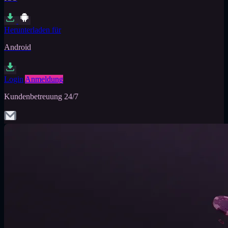
Herunterladen für
Android
Login
Anmeldung
Kundenbetreuung 24/7