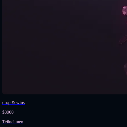
drop & wins
$3000
Teilnehmen